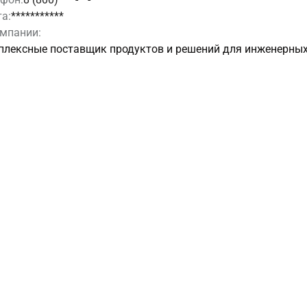
а:
***********
омпании:
лексные поставщик продуктов и решений для инженерных