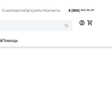
О нас
Новости
Где купить?
Контакты
8 (800) ***-**-**
ий
Помощь