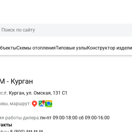
объекты
Схемы отопления
Типовые узлы
Конструктор издел
М - Курган
с:
г. Курган, ул. Омская, 131 С1
ывы, маршрут:
я работы дилера:
пн-пт 09:00-18:00 cб 09:00-16:00
такты
фон:
8 (800) ***-**-**