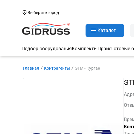
Выберите город
Каталог
Подбор оборудования
Комплекты
Прайс
Готовые 
Главная
Контрагенты
ЭТМ - Курган
ЭТ
Адре
Отз
Врем
Кон
Теле