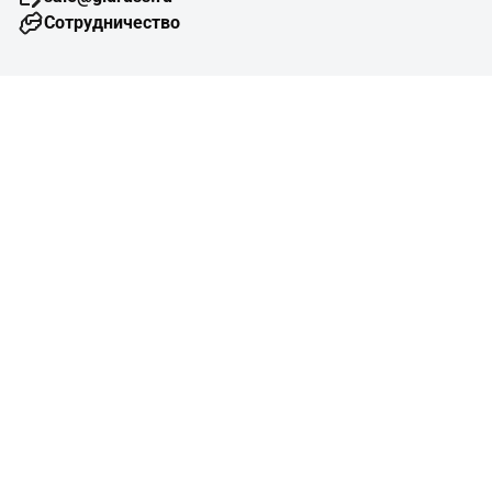
Сотрудничество
Навигация
Подбор оборудования
Готовые объекты
Схемы отопления
Типовые узлы
Конструктор изделий
Помощь
Справочная информация
Монтажные организации
Проектные организации
Вопросы и ответы
О нас