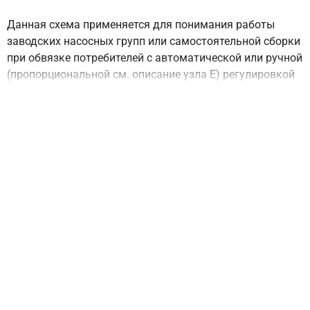
Данная схема применяется для понимания работы
заводских насосных групп или самостоятельной сборки
при обвязке потребителей с автоматической или ручной
(пропорциональной см. описание узла E) регулировкой
температуры. По сравнению со схемой, где обратный
клапан стоит за смесителем она обладает большим KVs
(не путать с KVs смесителя), что позволит при одном и
том же насосе отопить большую площадь теплых
полов.
Если Вам нужно регулировать температуру вручную -
изучайте
схему насосной группы с термостатическим
клапаном
.
Если Вам не нужна регулировка температуры - изучайте
схему прямой насосной группы
.