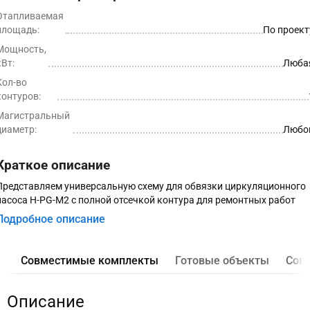
Отапливаемая
площадь:
По проект
Мощность,
кВт:
Люба
Кол-во
контуров:
Магистральный
диаметр:
Любо
Краткое описание
Представляем универсальную схему для обвязки циркуляционного
насоса H-PG-M2 с полной отсечкой контура для ремонтных работ
Подробное описание
Совместимые комплекты
Готовые объекты
Сов
Описание