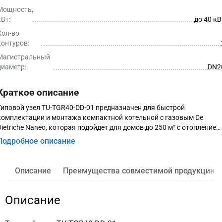
Мощность,
кВт:
до 40 кВ
Кол-во
контуров:
Магистральный
диаметр:
DN2
Краткое описание
Типовой узел TU-TGR40-DD-01 предназначен для быстрой
комплектации и монтажа компактной котельной с газовым De
Dietriche Naneo, которая подойдет для домов до 250 м² с отоплением
радиаторами и теплыми полами, используя доступные Вам бренды
Подробное описание
оборудования.
Описание
Преимущества совместимой продукции
Описание