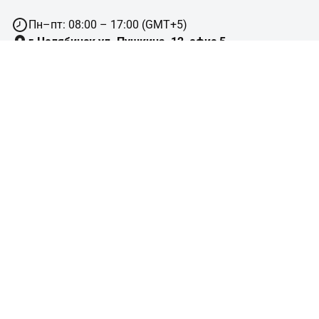
Пн–пт: 08:00 – 17:00 (GMT+5)
г.Челябинск,ул. Пушкина, 12, офис 5
8 (800) ***-**-**
sale@gidruss.ru
Сотрудничество
Навигация
Подбор оборудования
Готовые объекты
Схемы отопления
Типовые узлы
Конструктор изделий
Помощь