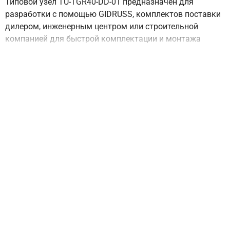
Типовой узел TU-TGR40-DD-01 предназначен для
разработки с помощью GIDRUSS, комплектов поставки
дилером, инженерным центром или строительной
компанией для быстрой комплектации и монтажа
котельной с газовым котлом De Dietrich Naneo для дома
до 250 м² с отоплением на 2-5 потребителей, используя
доступные Вам бренды оборудования.
Результатом будет быстро смонтированная котельная
для удовлетворения любых предпочтений заказчика,
которая подойдет в 90% случаев даже тем, кто еще не
думал об отоплении!
Где можно купить комплект
обвязки котельной на базе котла De
Dietrich Naneo ?
Lunda.ru...