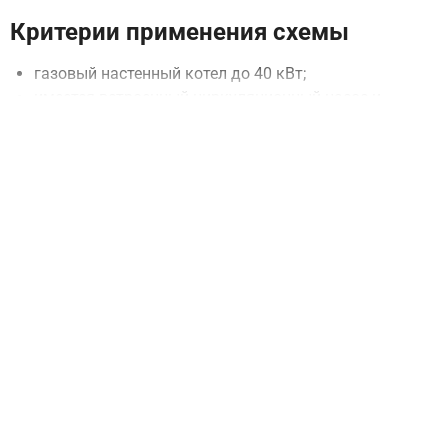
Критерии применения схемы
газовый настенный котел до 40 кВт;
имеется встроенный циркуляционный насос и
предохранительный клапан;
котловые подключения расположены в нижней
части котла и направлены вниз.
Если Ваш дом Вы планируете использовать
одноконтурный котел - посмотрите
схему обвязки H-BP-
06
Функциональное описание схемы
Оперативный контроль температурного режима
настенного котла осуществляется по показаниям на
температурной шкале термоманометров ТМ1 и ТМ2.
Не допускайте ситуации, когда разница температур
подающей и обратной линии превышает 20℃ - это