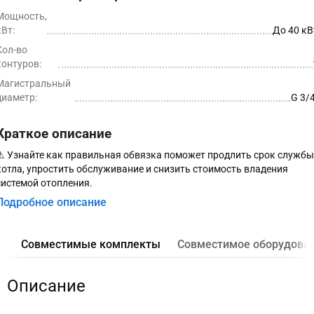
Мощность,
кВт:
До 40 кВ
Кол-во
контуров:
Магистральный
диаметр:
G 3/4
Краткое описание
⚠ Узнайте как правильная обвязка поможет продлить срок службы
котла, упростить обслуживание и снизить стоимость владения
системой отопления.
Подробное описание
Совместимые комплекты
Совместимое оборудова
Описание