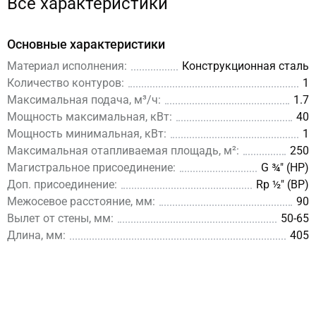
Все характеристики
гидроразделителя GR-40-20 ?
На смену гидроразделителя GR-40-20 (артикул 11 00040
Основные характеристики
03) пришла более современная модель GRSS-40-20
Материал исполнения:
Конструкционная сталь
(артикул 12 00040 03), обладающая следующими
Количество контуров:
1
преимуществами:
Максимальная подача, м³/ч:
1.7
GRSS-40-20 сделана из нержавеющей стали AISI 304
Мощность максимальная, кВт:
40
что позволяет увеличить срок эксплуатации более
Мощность минимальная, кВт:
1
чем на 50 лет.
Максимальная отапливаемая площадь, м²:
250
Магистральное присоединение:
G ¾″ (НР)
Доп. присоединение:
Rp ½″ (ВР)
Посмотреть обновленную модель
GRSS-40-20
Межосевое расстояние, мм:
90
.
Вылет от стены, мм:
50-65
Длина, мм:
405