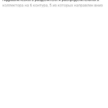
коллектора на 6 контура, 5 из которых направлен вниз
или вверх (при развороте на 180° по горизонтальной
оси) и 1 в сторону.