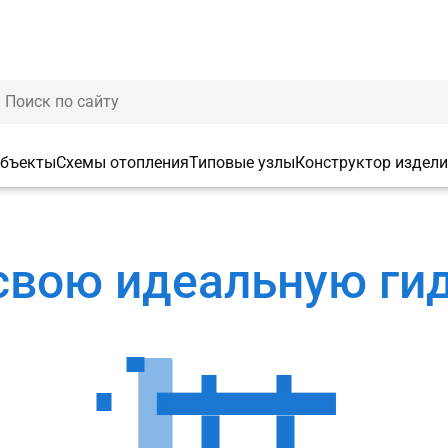
объекты
Схемы отопления
Типовые узлы
Конструктор издел
свою идеальную ги