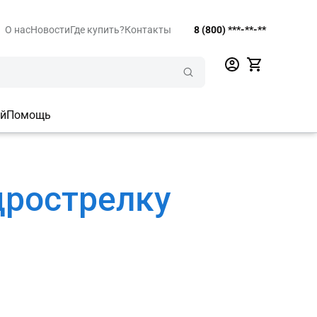
О нас
Новости
Где купить?
Контакты
8 (800) ***-**-**
ий
Помощь
дрострелку