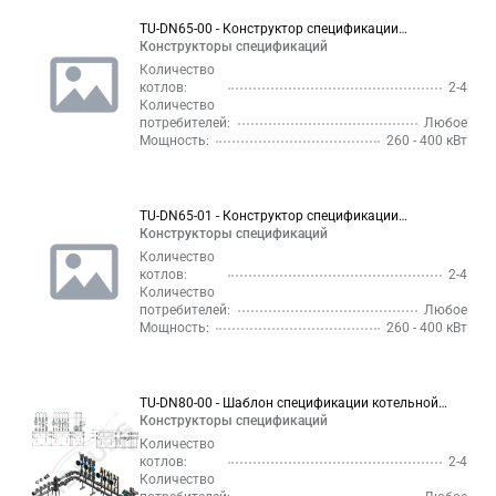
TU-DN65-00 - Конструктор спецификации
котельной до 400 кВт в стальном исполнении
Конструкторы спецификаций
Количество
котлов:
2-4
Количество
потребителей:
Любое
Мощность:
260 - 400 кВт
TU-DN65-01 - Конструктор спецификации
котельной до 400 кВт в нержавеющем исполнении
Конструкторы спецификаций
Количество
котлов:
2-4
Количество
потребителей:
Любое
Мощность:
260 - 400 кВт
TU-DN80-00 - Шаблон спецификации котельной
300-600 кВт в стальном исполнении
Конструкторы спецификаций
Количество
котлов:
2-4
Количество