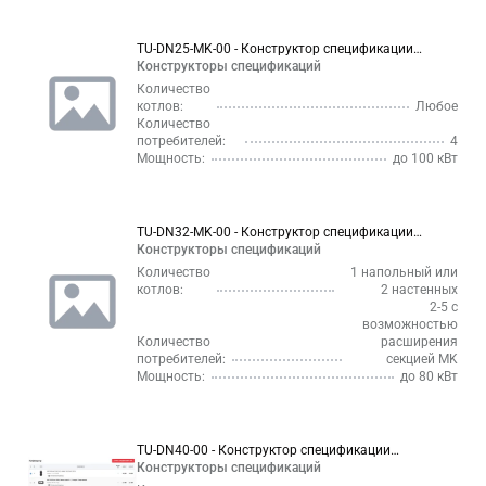
TU-DN25-MK-00 - Конструктор спецификации
обвязки коллектора отопления DN25 до 60 кВт
Конструкторы спецификаций
DN25 с латунными насосными группами
Количество
котлов:
Любое
Количество
потребителей:
4
Мощность:
до 100 кВт
TU-DN32-MK-00 - Конструктор спецификации
обвязки коллектора отопления до 100 кВт DN32 на
Конструкторы спецификаций
2/3/4/5 контура с латунными насосными группами
Количество
1 напольный или
DN25
котлов:
2 настенных
2-5 с
возможностью
Количество
расширения
потребителей:
секцией MK
Мощность:
до 80 кВт
TU-DN40-00 - Конструктор спецификации
котельной до 150 кВт в стальном исполнении
Конструкторы спецификаций