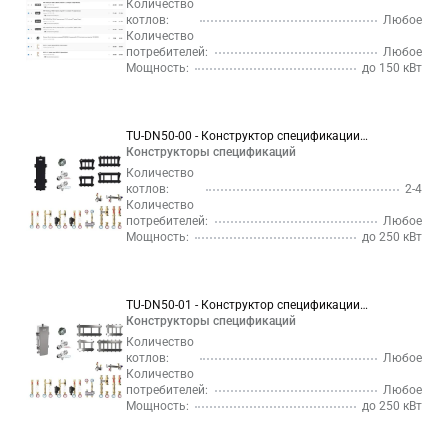
Количество
котлов:
Любое
Количество
потребителей:
Любое
Мощность:
до 150 кВт
TU-DN50-00 - Конструктор спецификации
котельной до 250 кВт в стальном исполнении
Конструкторы спецификаций
Количество
котлов:
2-4
Количество
потребителей:
Любое
Мощность:
до 250 кВт
TU-DN50-01 - Конструктор спецификации
котельной до 250 кВт в нержавеющем исполнении
Конструкторы спецификаций
Количество
котлов:
Любое
Количество
потребителей:
Любое
Мощность:
до 250 кВт