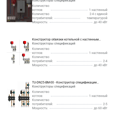
с настенным котлом на 3-4 контура ⇒ TU-DN20-MK-
Конструкторы спецификаций
00
Количество
котлов:
1 настенный
Количество
2-4 с единой
потребителей:
температурой
Мощность:
до 40 кВт
Конструктор обвязки котельной с настенным
котлом и гидрострелкой ⇒ TU-DN20-BM-00
Конструкторы спецификаций
Количество
котлов:
1 настенный
Количество
потребителей:
2-4
Мощность:
до 40 кВт
TU-DN25-BM-00 - Конструктор спецификации
котельной до 60 кВт с гидрострелкой и
Конструкторы спецификаций
коллектором
Количество
котлов:
1 настенный
Количество
потребителей:
2-5
Мощность:
до 60 кВт