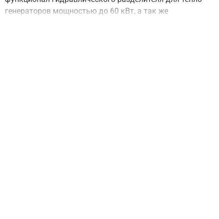
генераторов мощностью до 60 кВт, а так же
распределительный коллектор
на 3 контура G 1''
, 1 из
которых направлен вниз, 1 вверх и 1 в сторону.
Коллектор на 3 контура со встроенной гидрострелкой
удобен для монтажа в небольших котельных в том
числе с настенными котлами. Обвязка производится
"звездочкой", например если котел подключается слева,
то насосная группа контура радиаторов направлена
вверх, группа бойлера вправо, контур теплых полов
вниз.