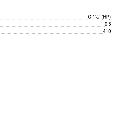
G 1½″ (НР)
0,5
410