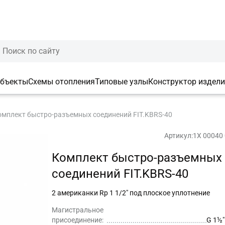
объекты
Схемы отопления
Типовые узлы
Конструктор издел
омплект быстро-разъемных соединений FIT.KBRS-40
Артикул:
1X 00040
Комплект быстро-разъемных
соединений FIT.KBRS-40
2 американки Rp 1 1/2″ под плоское уплотнение
Магистральное
присоединение:
G 1½″