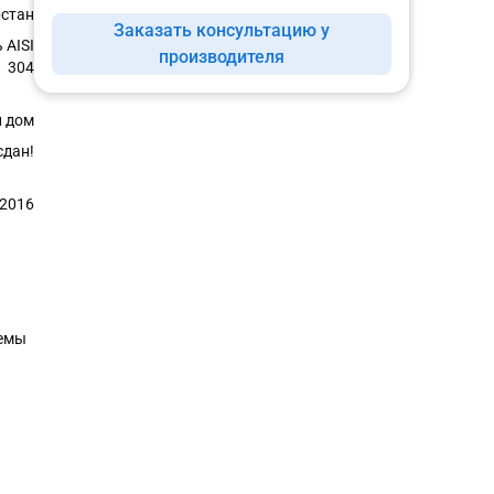
рстан
Заказать консультацию у
 AISI
производителя
304
 дом
сдан!
.2016
темы