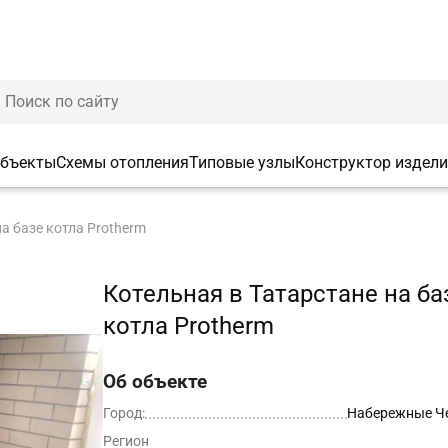
объекты
Схемы отопления
Типовые узлы
Конструктор издел
а базе котла Protherm
Котельная в Татарстане на ба
котла Protherm
Об объекте
Город:
Набережные Ч
Регион