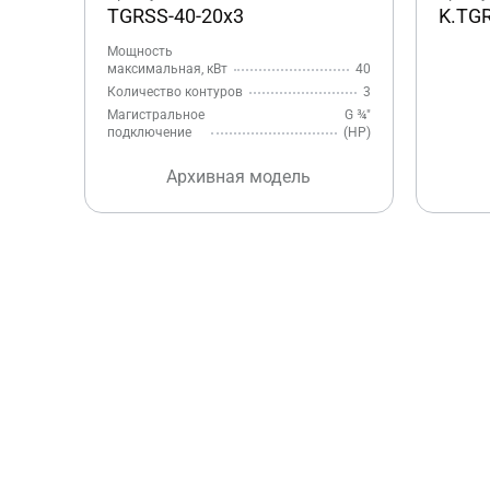
TGRSS-40-20x3
K.TG
Мощность
максимальная, кВт
40
Количество контуров
3
Магистральное
G ¾″
подключение
(НР)
Архивная модель