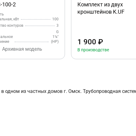
-100-2
Комплект из двух
кронштейнов K.UF
ть
льная, кВт
100
тво контуров
3
G
ральное
1¼″
1 900 ₽
чение
(НР)
Архивная модель
В производстве
 одном из частных домов г. Омск. Трубопроводная систе