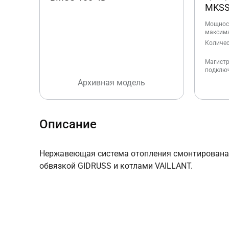
MKSS
Мощнос
максима
Количес
Магист
подклю
Архивная модель
Описание
Нержавеющая система отопления смонтирована в
обвязкой GIDRUSS и котлами VAILLANT.