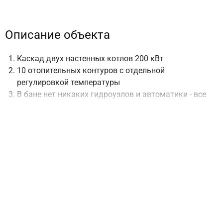
Описание объекта
Каскад двух настенных котлов 200 кВт
10 отопительных контуров с отдельной
регулировкой температуры
В бане нет никаких гидроузлов и автоматики - все
управление из котельной
Приготовление горячей воды в двух бойлерах
косвенного нагрева с отдельной загрузкой каждого
для повышения мощности