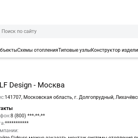
объекты
Схемы отопления
Типовые узлы
Конструктор издел
LF Design - Москва
с:
141707, Московская область, г. Долгопрудный, Лихачёвс
такты
фон:
8 (800) ***-**-**
а:
***********
омпании:
айте Gidruss можно заказать монтаж системы отопления п