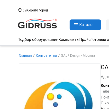
Выберите город
Каталог
Подбор оборудования
Комплекты
Прайс
Готовые 
Главная
Контрагенты
GALF Design - Москва
GA
Адре
Кон
Теле
Почт
О к
На с