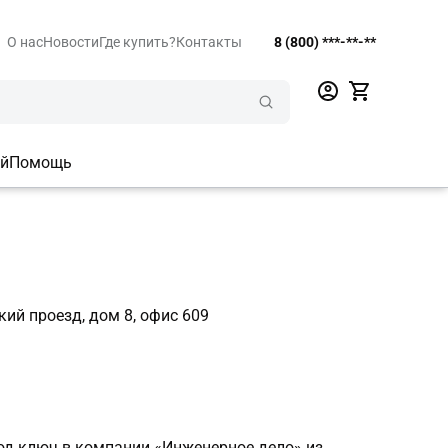
О нас
Новости
Где купить?
Контакты
8 (800) ***-**-**
ий
Помощь
кий проезд, дом 8, офис 609
од ключ в компании «Инженерное дело» из