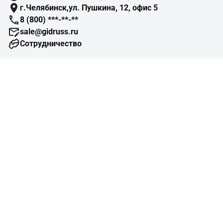
г.Челябинск,ул. Пушкина, 12, офис 5
8 (800) ***-**-**
sale@gidruss.ru
Сотрудничество
Навигация
Подбор оборудования
Готовые объекты
Схемы отопления
Типовые узлы
Конструктор изделий
Помощь
Справочная информация
Монтажные организации