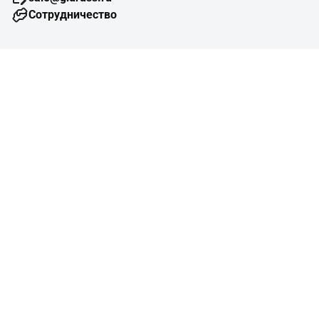
Сотрудничество
Навигация
Подбор оборудования
Готовые объекты
Схемы отопления
Типовые узлы
Конструктор изделий
Помощь
Справочная информация
Монтажные организации
Проектные организации
Вопросы и ответы
О нас