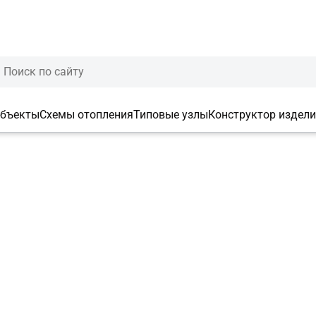
ста, попробуйте позже.
объекты
Схемы отопления
Типовые узлы
Конструктор издел