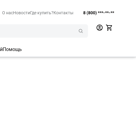
О нас
Новости
Где купить?
Контакты
8 (800) ***-**-**
ий
Помощь