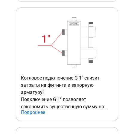
аналогов, где замена крана обойдется
Вам в "копеечку".
Котловое подключение G 1″ снизит
затраты на фитинги и запорную
арматуру!
Подключение G 1″ позволяет
сэкономить существенную сумму на
Подробнее
обвязке котлового контура . У
конкурентов обычно используется
подключение "с запасом" - G 1¼″ и