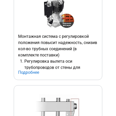
коллектора расположено подключение
Rp ½″ для ввинчивания латунной гильзы
куда и погружается термо-датчик, при
этом низковольтный провод выходит
наверх, что намного надежней и
безопасней любого бокового
Монтажная система с регулировкой
подключения.
положения повысит надежность, снизив
кол-во трубных соединений (в
комплекте поставки)
Регулировка вылета оси
трубопроводов от стены для
Подробнее
исключении лишних соединений
подводки.
Выравнивание изделия вертикально
в боковой плоскости даже на
неровной стене.
Точное вертикальное
позиционирование по размеченной