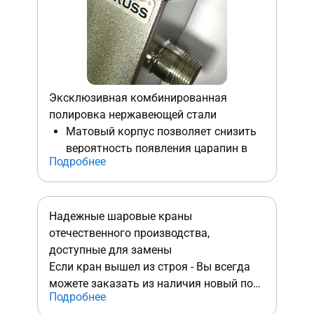
Эксклюзивная комбинированная
полировка нержавеющей стали
Матовый корпус позволяет снизить
вероятность появления царапин в
Подробнее
процессе монтажа и жирных следов.
Резьбы и торцы с зеркальной
поверхностью дополняют
серебряным блеском.
Надежные шаровые краны
отечественного производства,
доступные для замены
Если кран вышел из строя - Вы всегда
можете заказать из наличия новый по
Подробнее
доступной цене в отличии от импортных