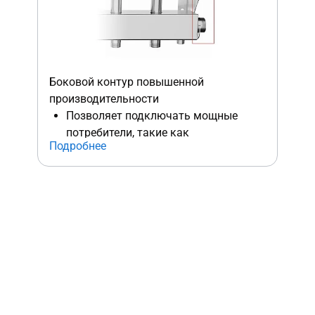
оси трубопровода на стене даже при
смещении бура в пустотелом
кирпиче.
Выставление изделия в горизонте
или по проектному уклону.
Боковой контур повышенной
производительности
Позволяет подключать мощные
потребители, такие как
Подробнее
теплообменники для подогрева
бассейнов и вентиляции.
Возможность гармоничного
расширения системы при
добавлении отопительных контуров
с помощью дополнительных секций
модульных коллекторов MKSS.