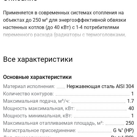
Применяется в современных системах отопления на
объектах до 250 м² для энергоэффективной обвязки
настенных котлов (до 40 кВт) с 1-4 потребителями
переменного расхода (радиаторы с термоголовками,
теплый пол с автоматикой и т.д.) в основном при
реконструкции котельной. с ⚠
гарантией 12 лет и
сроком службы 50 лет
!.
Все характеристики
🔌 Как подключить гидрострелку
Основные характеристики
DN20 к системе отопления?
Материал исполнения:
Нержавеющая сталь AISI 304
Количество контуров:
1
Для распределения на несколько контуров или
Максимальная подача, м³/ч:
1.7
объединения нескольких котлов используйте:
Мощность максимальная, кВт:
40
модульные коллекторы серии MKSS-40
.
Мощность минимальная, кВт:
1
Для подключения потребителей используйте:
Максимальная отапливаемая площадь, м²:
250
насосные группы DN20
.
Магистральное присоединение:
G ¾″ (НР)