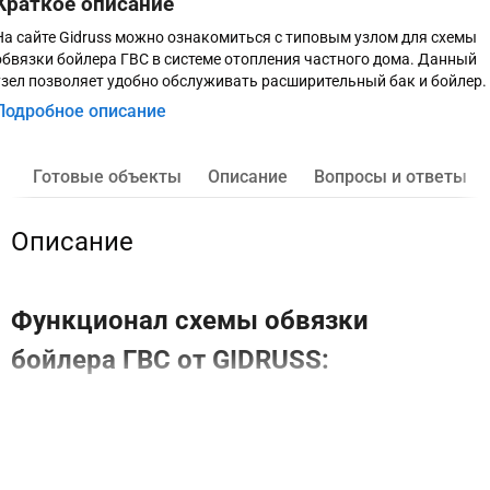
Краткое описание
На сайте Gidruss можно ознакомиться с типовым узлом для схемы
обвязки бойлера ГВС в системе отопления частного дома. Данный
узел позволяет удобно обслуживать расширительный бак и бойлер.
Подробное описание
Готовые объекты
Описание
Вопросы и ответы
Описание
Функционал схемы обвязки
бойлера ГВС от GIDRUSS:
Удобное обслуживаение расширительного бака
производится в следующем порядке:
перекрыть краны подачи ГВС К10 и рециркуляции
К12;