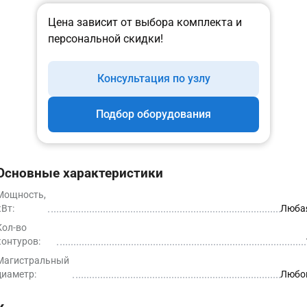
Цена зависит от выбора комплекта и
персональной скидки!
Консультация по узлу
Подбор оборудования
Основные характеристики
Мощность,
кВт:
Люба
Кол-во
контуров:
Магистральный
диаметр:
Любо