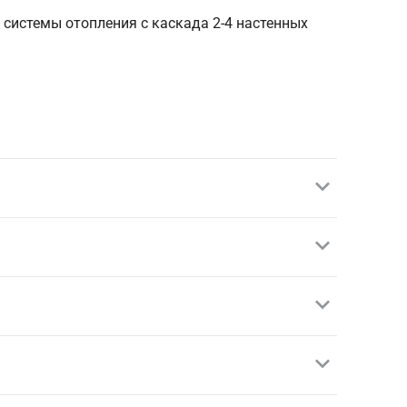
системы отопления с каскада 2-4 настенных
схем котельных:
ите что для Вас важнее:
ей цену оригинальной/аналогичной запчасти,
тсечные краны, это позволит производить