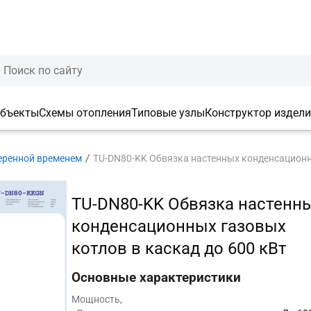
объекты
Схемы отопления
Типовые узлы
Конструктор издел
еренной временем
TU-DN80-KK Обвязка настенных конденсационны
TU-DN80-KK Обвязка настенн
конденсационных газовых
котлов в каскад до 600 кВт
Основные характеристики
Мощность,