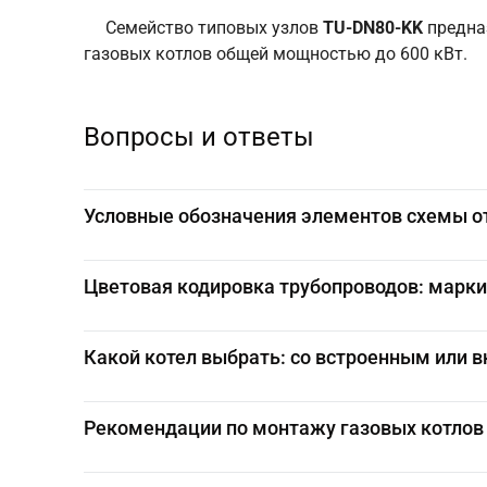
Семейство типовых узлов
TU-DN80-KK
предназ
газовых котлов общей мощностью до 600 кВт.
Вопросы и ответы
Условные обозначения элементов схемы от
В данной, регулярно обновляемой таблице указ
Цветовая кодировка трубопроводов: марки
См.
Цветовая кодировка трубопроводов: маркир
Представляем Вам цветовую кодировку, удобную
Какой котел выбрать: со встроенным или
Перейти на вопрос
См.
Условные обозначения элементов схемы ото
Для того, чтобы принять правильное решения о 
Рекомендации по монтажу газовых котлов
Перейти на вопрос
Так как циркуляционный насос - это, по сут
стоимость работ по замене как запасной час
Устанавливайте на все гидравлические подк