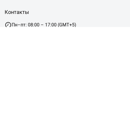
Контакты
Пн–пт: 08:00 – 17:00 (GMT+5)
г.Челябинск,ул. Пушкина, 12, офис 5
8 (800) ***-**-**
sale@gidruss.ru
Сотрудничество
Навигация
Подбор оборудования
Готовые объекты
Схемы отопления
Типовые узлы
Конструктор изделий