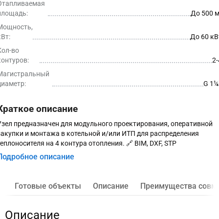
Отапливаемая
площадь:
До 500 м
Мощность,
кВт:
До 60 кВ
Кол-во
контуров:
2-
Магистральный
диаметр:
G 1¼″
Краткое описание
Узел предназначен для модульного проектирования, оперативной
закупки и монтажа в котельной и/или ИТП для распределения
теплоносителя на 4 контура отопления. 🔗 BIM, DXF, STP
Подробное описание
Готовые объекты
Описание
Преимущества совм
Описание