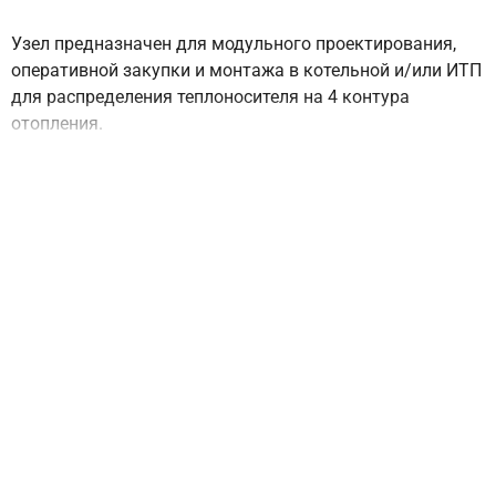
Узел предназначен для модульного проектирования,
оперативной закупки и монтажа в котельной и/или ИТП
для распределения теплоносителя на 4 контура
отопления.
Стандартная комплектация включает наличие двух
контуров с автоматической регулировкой температуры,
например, теплые полы и радиаторная сеть и двух
прямых, например бойлер и теплотрасса для обогрева
внешней постройки.
Узел разработан для ускоренного модульного
проектирования следующих объектов:
- автономной котельной (АК);
- индивидуального теплового пункта (ИТП),
подключенного либо к АК либо к сетям
централизованного теплоснабжения по независимой
схеме через теплообменник.