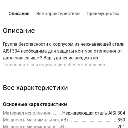
Описание
Все характеристики
Преимущества
Описание
Группа безопасности с корпусом из нержавеющей стали
AISI 304 необходима для защиты контура отопления от
давления свыше 3 бар, удаление воздуха из
теплоносителя и индикации рабочего давления.
Надежность срабатывания обеспечивается двумя
предохранительными клапанами. Устанавливается на
подающей линии котла или контура отопления после
Все характеристики
теплообменника до 350 кВт.
Основные характеристики
Из чего состоит группа
Материал исполнения:
Нержавеющая сталь AISI 304
безопасности котла ?
Мощность максимальная, кВт:
350
Мощность минимальная, кВт:
201