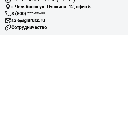
г.Челябинск,ул. Пушкина, 12, офис 5
8 (800) ***-**-**
sale@gidruss.ru
Сотрудничество
Навигация
Подбор оборудования
Готовые объекты
Схемы отопления
Типовые узлы
Конструктор изделий
Помощь
Справочная информация
Монтажные организации