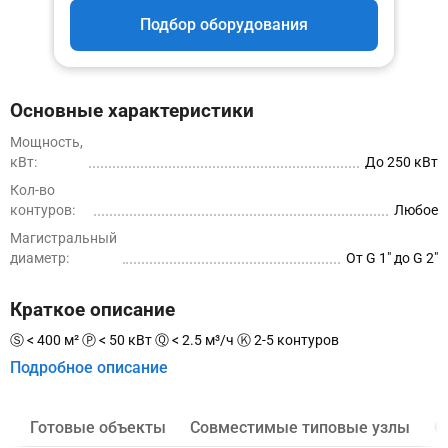
Подбор оборудования
Основные характеристики
Мощность,
кВт:
До 250 кВт
Кол-во
контуров:
Любое
Магистральный
диаметр:
От G 1″ до G 2″
Краткое описание
Ⓢ < 400 м² Ⓟ < 50 кВт Ⓠ < 2.5 м³/ч Ⓚ 2-5 контуров
Подробное описание
Готовые объекты
Совместимые типовые узлы
О