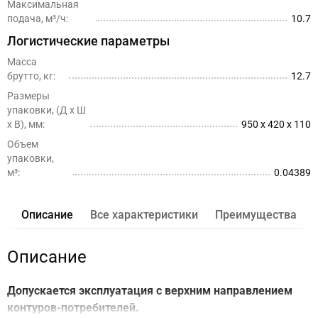
Максимальная
подача, м³/ч:
10.7
Логистические параметры
Масса
брутто, кг:
12.7
Размеры
упаковки, (Д x Ш
х В), мм:
950 x 420 x 110
Объем
упаковки,
м³:
0.04389
Описание
Все характеристики
Преимущества
Описание
Допускается эксплуатация с верхним направлением
контуров-потребителей.