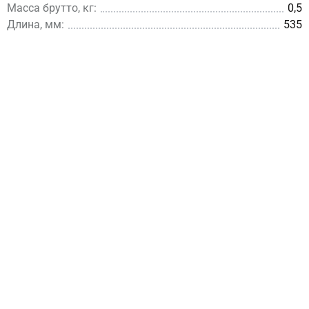
Масса брутто, кг:
0,5
Длина, мм:
535