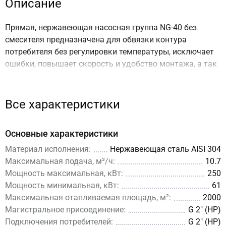
Описание
Прямая, нержавеющая насосная группа NG-40 без
смесителя предназначена для обвязки контура
потребителя без регулировки температуры, исключает
ошибки, повышает скорость и удобство монтажа, а так
же обеспечивает удобство эксплуатации.
Циркуляционный насос не входит в комплект поставки
Все характеристики
так как подбирается по проекту и заказывается
отдельно!
Основные характеристики
ООО "ГИДРУСС" рекомендует:
Энергоэффективные насосы Shinhoo
Материал исполнения:
Нержавеющая сталь AISI 304
MEGA с частотным управлением
.
Энергоэффективные насосы
Shinhoo MEGA S с частотным управлением
.
Максимальная подача, м³/ч:
10.7
Мощность максимальная, кВт:
250
① Как устроена прямая насосная
Мощность минимальная, кВт:
61
группа DN40 и в чем её
Максимальная отапливаемая площадь, м²:
2000
Магистральное присоединение:
G 2″ (НР)
преимущества по сравнению с
Подключения потребителей:
G 2″ (НР)