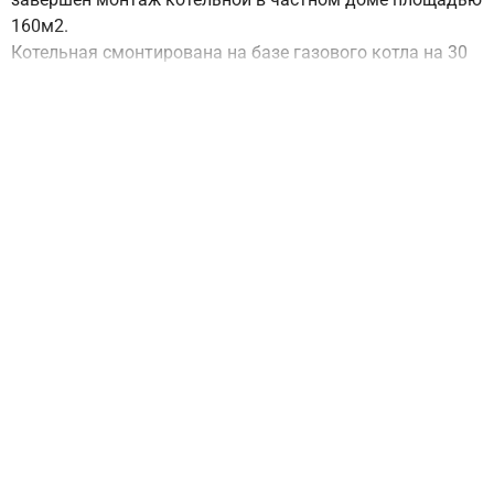
160м2.
Котельная смонтирована на базе газового котла на 30
кВт и бойлере косвенного нагрева от фирмы BAXI. В
качестве резервного котла установлен настенный
Buderus Logamax на 24 кВт.
Выполнен полный комплекс инженерных работ.
Список оборудования для монтажа:
Базовый котел BAXI Slim 1300Fi 30 кВт,
Резервный котел Buderus Logamax U042-24 кВт.
Бойлер Baxi Premier Plus 150л
Потребители:
Радиаторы отопления (14 шт.)