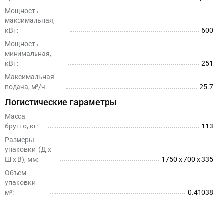
Мощность
максимальная,
кВт:
600
Мощность
минимальная,
кВт:
251
Максимальная
подача, м³/ч:
25.7
Логистические параметры
Масса
брутто, кг:
113
Размеры
упаковки, (Д x
Ш х В), мм:
1750 x 700 x 335
Объем
упаковки,
м³:
0.41038