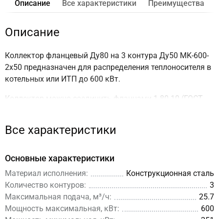
Описание
Все характеристики
Преимущества
Описание
Коллектор фланцевый Ду80 на 3 контура Ду50 MK-600-
2x50 предназначен для распределения теплоносителя в
котельных или ИТП до 600 кВт.
Коллектор можно соединить фланцами 1-80-10 (ГОСТ
12820-81) с другими
модульными коллекторами серии
MK-600
или
гидрострелкой GR-600-80
.
Все характеристики
* Для продления срока службы и сохранение гарантии
Основные характеристики
соединения фланцевых изделий MK, GR (в любом
Материал исполнения:
Конструкционная сталь
сочетании) необходимо осуществлять через
Количество контуров:
3
сильфонные или резиновые компенсаторы (гибкие
Максимальная подача, м³/ч:
25.7
вставки из EPDM)
Мощность максимальная, кВт:
600