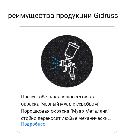
Преимущества продукции Gidruss
Презентабельная износостойкая
окраска "черный муар с серебром"!
Порошковая окраска "Муар Металлик"
стойко переносит любые механические
Подробнее
повреждения.
На изделиях GIDRUSS не остается