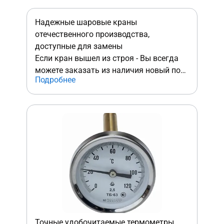
марких следов даже в случае
неаккуратного монтажа!
Надежные шаровые краны
отечественного производства,
доступные для замены
Если кран вышел из строя - Вы всегда
можете заказать из наличия новый по
Подробнее
доступной цене в отличии от импортных
аналогов, где замена крана обойдется
Вам в "копеечку".
Точные удобочитаемые термометры