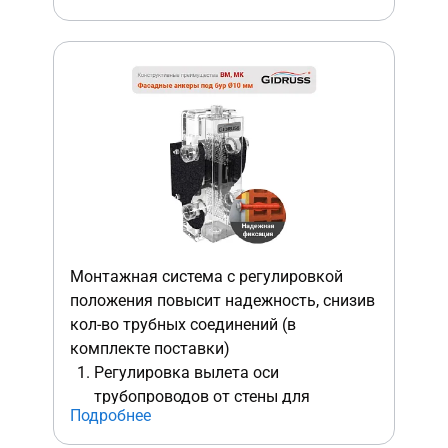
Коллектор устанавливается уже на
полностью отрегулированный
ложемент!
Презентабельный внешний вид.
Возможность дополнительного
крепления к полу с момощью
шпилек М10 и забиваемых
резьбовых анкеров.
Монтажная система с регулировкой
положения повысит надежность, снизив
кол-во трубных соединений (в
комплекте поставки)
Регулировка вылета оси
трубопроводов от стены для
Подробнее
исключении лишних соединений
подводки.