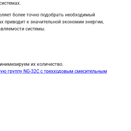
системах.
воляет более точно подобрать необходимый
х приводит к значительной экономии энергии,
авляемости системы.
инимизируем их количество.
ую группу NG-32C с трехходовым смесительным