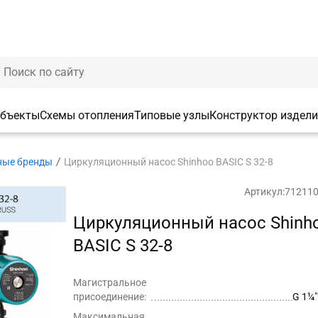
объекты
Схемы отопления
Типовые узлы
Конструктор издел
ные бренды
Циркуляционный насос Shinhoo BASIC S 32-8
Артикул:
71211
Циркуляционный насос Shinh
BASIC S 32-8
Магистральное
присоединение:
G 1¼″
Максимальная