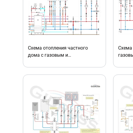
Схема отопления частного
Схема 
дома с газовым и
газов
электрическим котлом
600 кВ