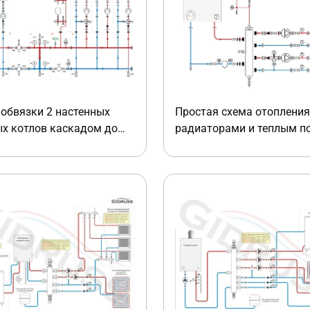
обвязки 2 настенных
Простая схема отопления
ых котлов каскадом до
радиаторами и теплым п
т
двухконтурным газовым 
электрическим котлом