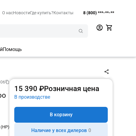
О нас
Новости
Где купить?
Контакты
8 (800) ***-**-**
ий
Помощь
006
15 390 ₽
Розничная цена
oo
В производстве
В корзину
 (НР)
Наличие у всех дилеров
0