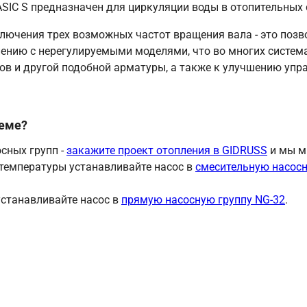
SIC S предназначен для циркуляции воды в отопительных 
лючения трех возможных частот вращения вала - это поз
ению с нерегулируемыми моделями, что во многих система
в и другой подобной арматуры, а также к улучшению упр
теме?
сных групп -
закажите проект отопления в GIDRUSS
и мы м
 температуры устанавливайте насос в
смесительную насосн
устанавливайте насос в
прямую насосную группу NG-32
.