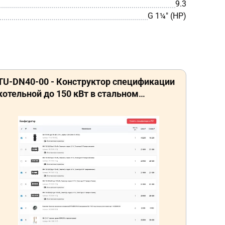
9.3
G 1¼″ (НР)
TU-DN40-00 - Конструктор спецификации
котельной до 150 кВт в стальном
исполнении