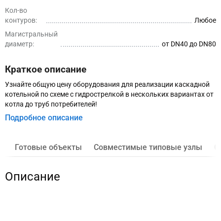
Кол-во
контуров:
Любое
Магистральный
диаметр:
от DN40 до DN80
Краткое описание
Узнайте общую цену оборудования для реализации каскадной
котельной по схеме с гидрострелкой в нескольких вариантах от
котла до труб потребителей!
Подробное описание
Готовые объекты
Совместимые типовые узлы
О
Описание
Два настенных конденсационных котла общей
мощностью до 300 кВт через гидрострелку