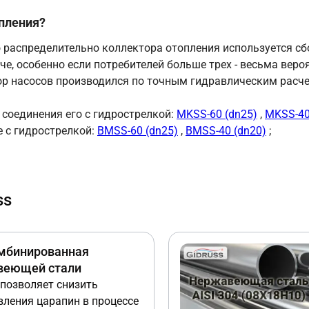
опления?
 распределительно коллектора отопления используется сб
аче, особенно если потребителей больше трех - весьма вер
бор насосов производился по точным гидравлическим расч
 соединения его с гидрострелкой:
MKSS-60 (dn25)
,
MKSS-40
е с гидрострелкой:
BMSS-60 (dn25)
,
BMSS-40 (dn20)
;
ss
мбинированная
веющей стали
позволяет снизить
вления царапин в процессе