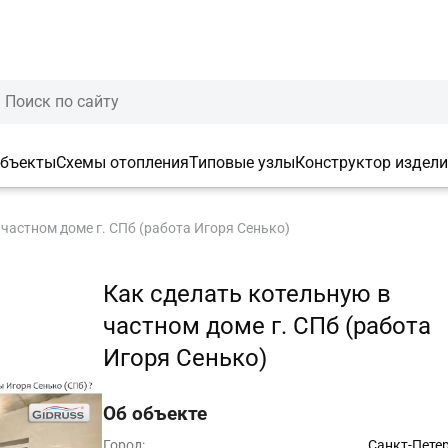
объекты
Схемы отопления
Типовые узлы
Конструктор издел
 частном доме г. СПб (работа Игоря Сенько)
Как сделать котельную в
частном доме г. СПб (работа
Игоря Сенько)
Об объекте
Город:
Санкт-Пете