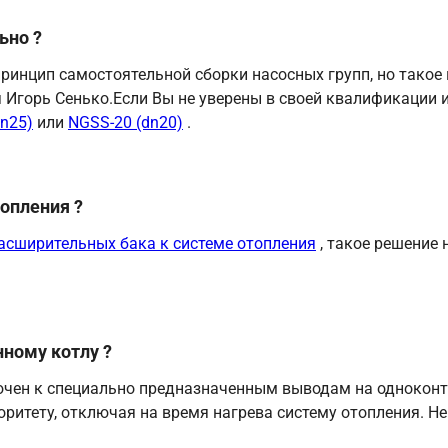
ьно ?
ринцип самостоятельной сборки насосных групп, но такое
Игорь Сенько.Если Вы не уверены в своей квалификации ил
dn25)
или
NGSS-20 (dn20)
.
опления ?
асширительных бака к системе отопления
, такое решение
нному котлу ?
ючен к специально предназначенным выводам на однокон
ритету, отключая на время нагрева систему отопления. Н