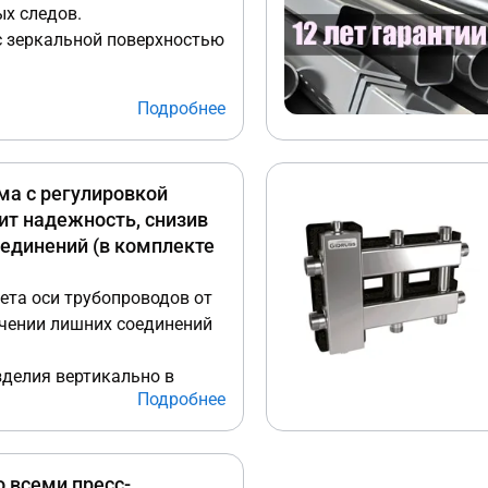
х следов.
с зеркальной поверхностью
бряным блеском.
Подробнее
а с регулировкой
т надежность, снизив
оединений (в комплекте
ета оси трубопроводов от
чении лишних соединений
делия вертикально в
Подробнее
и даже на неровной стене.
ьное позиционирование по
 трубопровода на стене
ии бура в пустотелом
 всеми пресс-