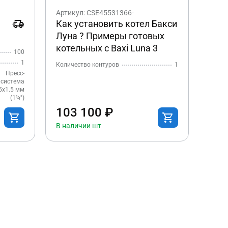
Артикул: CSE45531366-
Как установить котел Бакси
Луна ? Примеры готовых
котельных с Baxi Luna 3
100
1
Количество контуров
1
Пресс-
система
5х1.5 мм
(1¼″)
103 100 ₽
В наличии шт