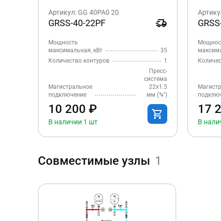
Артикул: GG 40PA0 20
Артику
GRSS-40-22PF
GRSS
Мощность
Мощнос
максимальная, кВт
35
максима
Количество контуров
1
Количес
Пресс-
система
Магистральное
22x1.5
Магист
подключение
мм (¾″)
подклю
10 200 ₽
17 
В наличии 1 шт
В нали
Совместимые узлы
1