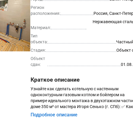
Регион
расположения:
Россия, Санкт-Пете
Нержавеющая сталь
Материал:
Тип
объекта:
Частный
Стадия:
Объект 
Объект
сдан:
01.08
Краткое описание
Узнайте как сделать котельную с настенным
одноконтурным газовым котлом и бойлером на
примере идеального монтажа в двухэтажном част
доме 350 м² от мастера Игоря Сенько (г. СПб): ✅ Ка
обвязать котельную трубами из нержавеющей стал
Подробное описание
Ка собрать насосные группы самостоятельной? ✅ 
подключить 2 расширительных бака отопления? ✅ 
подключить настенный бойлер к настенному котлу?