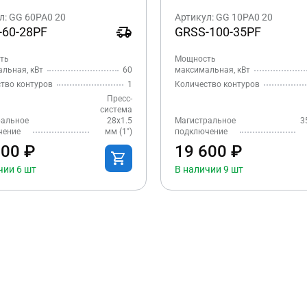
л: GG 60PA0 20
Артикул: GG 10PA0 20
-60-28PF
GRSS-100-35PF
ть
Мощность
льная, кВт
60
максимальная, кВт
тво контуров
1
Количество контуров
Пресс-
система
ральное
28x1.5
Магистральное
3
чение
мм (1″)
подключение
200 ₽
19 600 ₽
чии 6 шт
В наличии 9 шт