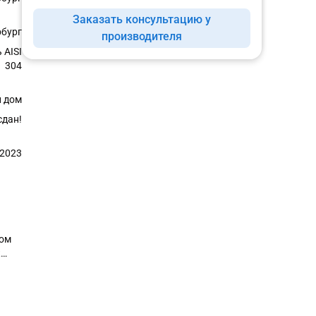
Заказать консультацию у
рбург
производителя
 AISI
304
 дом
сдан!
.2023
ном
к
и? ✅
Как
Как