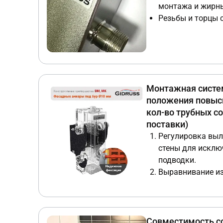
монтажа и жирны
Резьбы и торцы 
дополняют сере
Монтажная систем
положения повыси
кол-во трубных с
поставки)
Регулировка выл
стены для исклю
подводки.
Выравнивание из
боковой плоскост
Точное вертикал
размеченной оси
даже при смещен
Совместимость со