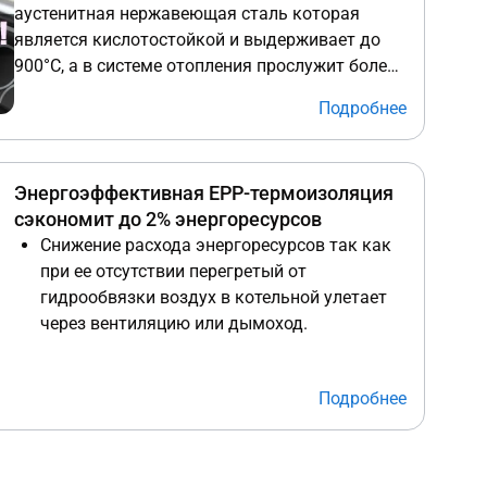
аустенитная нержавеющая сталь которая
является кислотостойкой и выдерживает до
900°С, а в системе отопления прослужит более
50 лет! Отличить качественную нержавейку
Подробнее
AISI 304 от дешевых аналогов, подверженных
коррозии AISI 430 ("ферритка"), AISI 201 (Eco),
прикладывать магнит следует на плоские
Энергоэффективная ЕРР-термоизоляция
части корпуса, т.к. на сварочных швах и
сэкономит до 2% энергоресурсов
изгибах наблюдаются магнитные аномалии.
Снижение расхода энергоресурсов так как
при ее отсутствии перегретый от
гидрообвязки воздух в котельной улетает
через вентиляцию или дымоход.
Поддержание в котельной комфортной
температуры для обслуживания системы.
Подробнее
Если у Вас деревянный дом
имейте ввиду,
что локальный перегрев участка стены за
гидрообвязкой без теплоизоляции может
привести к растрескиванию древесины и