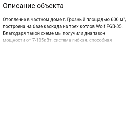
Описание объекта
Отопление в частном доме г. Грозный площадью 600 м²,
построена на базе каскада из трех котлов Wolf FGB-35.
Благодаря такой схеме мы получили диапазон
мощности от 7-105кВт, система гибкая, способная
выдать ту мощность теплогенерации, которая
обеспечит дом необходимым теплом и горячей водой
без лишнего расходования газа Для повышения
комфорта потребителя был установлен интернет
модуль Wolf Link Pro, который позволяет менять
параметры системы отопления и горячего
водоснабжения удалённо через смартфон или
компьютер В любой точке мира хозяин дома при
условии наличии доступа к интернету может узнать
состояние своей системы при необходимости менять
параметры. Гидравлическую часть обвязали
трубопроводом из нержавеющей стали.