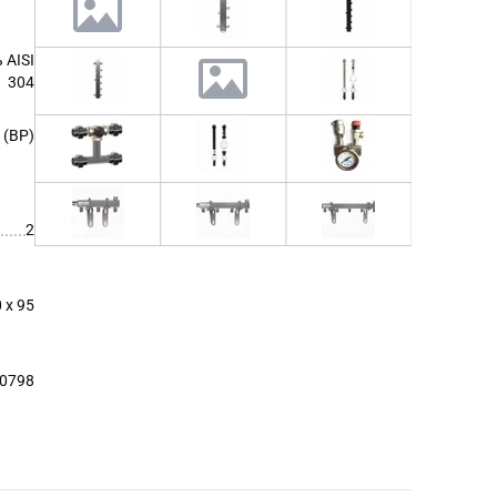
 AISI
304
 (ВР)
2
 x 95
00798