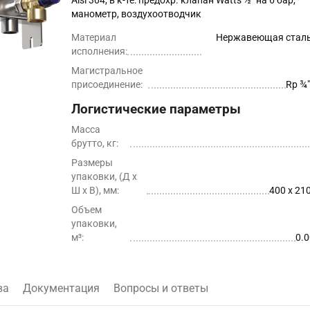
Aisi 304, в к-те: предохр. клапан Watts ½″ на 6 бар,
манометр, воздухоотводчик
Материал
Нержавеющая сталь
исполнения:
Магистральное
присоединение:
Rp ¾″
Логистические параметры
Масса
брутто, кг:
Размеры
упаковки, (Д x
Ш х В), мм:
400 x 210
Объем
упаковки,
м³:
0.
ва
Документация
Вопросы и ответы