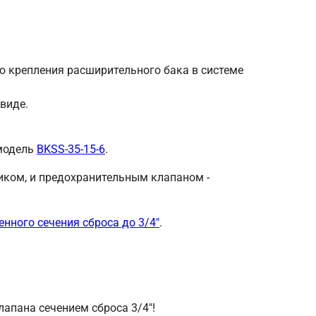
о крепления расширительного бака в системе
виде.
 модель
BKSS-35-15-6
.
иком, и предохранительным клапаном -
нного сечения сброса до 3/4″
.
лапана сечением сброса 3/4″!