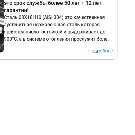
это срок службы более 50 лет + 12 лет
гарантии!
Сталь 08Х18Н10 (AISI 304) это качественная
аустенитная нержавеющая сталь которая
является кислотостойкой и выдерживает до
900°С, а в системе отопления прослужит более
50 лет! Отличить качественную нержавейку
Подробнее
AISI 304 от дешевых аналогов, подверженных
коррозии AISI 430 ("ферритка"), AISI 201 (Eco),
прикладывать магнит следует на плоские
части корпуса, т.к. на сварочных швах и
изгибах наблюдаются магнитные аномалии.