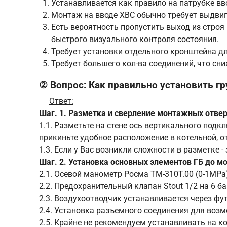
Устанавливается как правило на патрубке вв
Монтаж на вводе ХВС обычно требует выдвига
Есть вероятность пропустить выход из стро
быстрого визуального контроля состояния.
Требует установки отдельного кронштейна дл
Требует большего кол-ва соединений, что сн
② Вопрос: Как правильно установить г
Ответ:
Шаг. 1. Разметка и сверление монтажных отвер
1.1. Разметьте на стене ось вертикального подк
прикиньте удобное расположение в котельной, о
1.3. Если у Вас возникли сложности в разметке -
Шаг. 2. Установка основных элементов ГБ до 
2.1. Осевой манометр Росма ТМ-310Т.00 (0-1MPa)
2.2. Предохранительный клапан Stout 1/2 на 6 б
2.3. Воздухоотводчик устанавливается через фут
2.4. Установка разъемного соединения для воз
2.5. Крайне не рекомендуем устанавливать на к