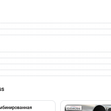
ss
мбинированная