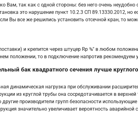
ько Вам, так как с одной стороны: без него очень неудобно
становка это нарушение пункт 10.2.3 СП 89.13330.2012, но
 Если Вы все же решились установить отсечной кран, то мо
поставки) и крепится через штуцер Rp ¾″ в любом положени
рхнем положении, то в подключение напротив рекомендуем 
ельный бак квадратного сечения лучше круглого
ная динамическая нагрузка при обслуживании расширител
рукции из круглой трубы она сосредотачивается в верхней 
что другие производители групп безопасности использующ
струкция значительно увеличивает вероятность аварийной 