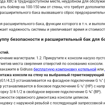
ода ХВС в труднодоступном месте, неудобном для обслужи
ть бойлер на 100-150 мм от стены, что требует дополните
я расширительного бака вызвавшего сброс предохранительн
я расширительного бака, функции которого в т.ч. и выполн
ижает надежность системы и увеличивает время и стоимос
руппу безопасности и расширительный бак для б
стий.
лючение магистрали. 1.2. Прикрутите к консоли насухо пу
тметив места сверления отверстий по основанию консоли.
 закажите в Gidruss
бесплатную компоновку котельной
или
монтажа консоли на стену на выбранный герметизирующий
G1/4.2,5 устанавливается на фасадное подключении G ½″ (
ар устанавливается в боковое подключение G ½″ (НР) с нап
орку 3/4-1/2 в свободное верхнее подключение G ¾″ (ВР).
можности сервисного демонтажа консоли целиком.
онцовку с наружной резьбой с последующей запрессовкой 