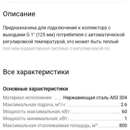
Описание
Предназначена для подключения к коллектору с
выходами G 1" (125 мм) потребителя с автоматической
регулировкой температурой, это может быть теплый
пол или радиаторная система с регулировкой по
отдельным контурам (например по этажам).
📑 Проектирование и комплектация
Все характеристики
Для удобства проектирования и комплектации
Основные характеристики
насосная группа NGSS-25C входит в состав следующих
наборов:
Материал исполнения:
Нержавеющая сталь AISI 304
Максимальная подача, м³/ч:
2.6
Комплект обвязки теплого пола и радиаторов TU-60-
Мощность максимальная, кВт:
60
04 (заказывайте в любом филиале ЭТМ)
Мощность минимальная, кВт:
1
Максимальная отапливаемая площадь, м²:
800
Для получения готовой BIM-модели узла TU-60-04