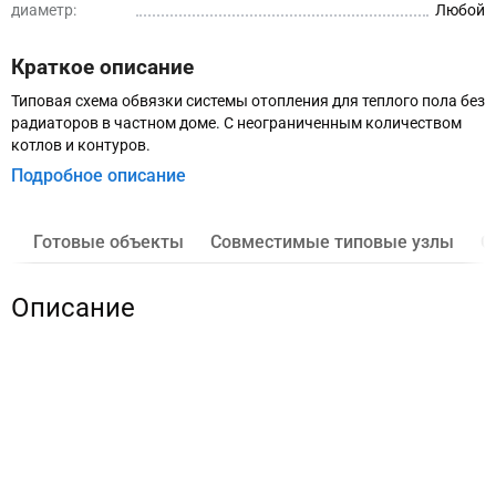
диаметр:
Любой
Краткое описание
Типовая схема обвязки системы отопления для теплого пола без
радиаторов в частном доме. С неограниченным количеством
котлов и контуров.
Подробное описание
Готовые объекты
Совместимые типовые узлы
О
Описание
низкотемпературное отопление без радиаторов с
одним смесителем
отапливаемая площадь не ограничена
любое количество котлов
любое количество контуров-потребителей
съемная гидрострелка для периодической