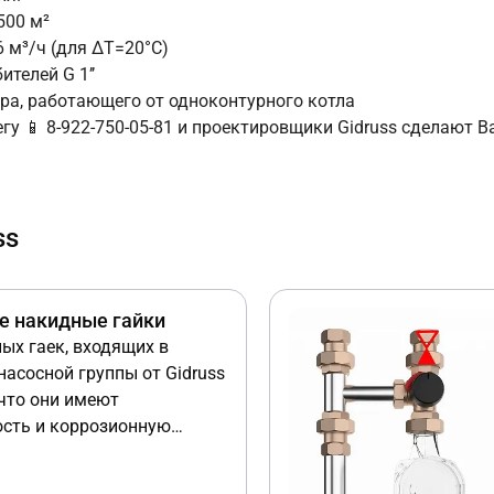
500 м²
 м³/ч (для ΔT=20°C)
ителей G 1’’
ера, работающего от одноконтурного котла
егу
📱 8-922-750-05-81
и проектировщики Gidruss сделают В
ss
е накидные гайки
ых гаек, входящих в
насосной группы от Gidruss
 что они имеют
сть и коррозионную
и от крашенных стальных
производителя
вляются в комплекте с