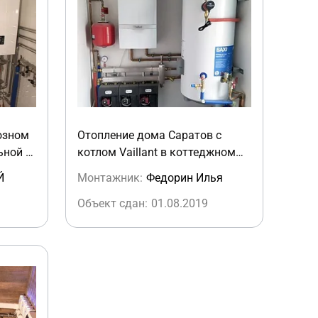
озном
Отопление дома Саратов с
ьной с
котлом Vaillant в коттеджном
м
поселке "Образцово")
Й
Монтажник:
Федорин Илья
Объект сдан:
01.08.2019