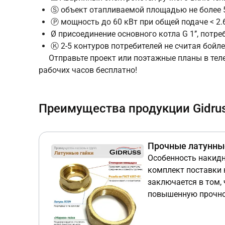
Ⓢ объект отапливаемой площадью не более 
Ⓟ мощность до 60 кВт при общей подаче < 2.6
Ø присоединение основного котла G 1’’, потреб
Ⓚ 2-5 контуров потребителей не считая бойл
Отправьте проект или поэтажные планы в тел
рабочих часов бесплатно!
Преимущества продукции Gidru
Прочные латунны
Особенность накидн
комплект поставки 
заключается в том,
повышенную прочно
стойкость в отличи
☝Рекомендация 
гаек, которые поста