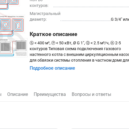
контуров:
Магистральный
диаметр:
G 3/4″ или
Краткое описание
Ⓢ < 400 м², Ⓟ < 50 кВт, Ø G 1″, Ⓠ < 2.5 м³/ч, Ⓚ 2-5
контуров Типовая схема подключения газового
настенного котла с внешним циркуляционным насо
для обвязки системы отопления в частном доме дл
систем с 2 - 5 потребителей. ⚠ Аварийный электрок
Подробное описание
ручного включения.
ы
Описание
Преимущества
Вопросы и ответы