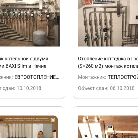
ж котельной с двумя
Отопление коттеджа в Гр
и BAXI Slim в Чечне
(S=260 м2) монтаж котел
конденсационным котло
жник:
ЕВРООТОПЛЕНИЕ (Аргун)
Монтажник:
ТЕПЛОСТРО
WOLF
 сдан:
10.10.2018
Объект сдан:
06.10.2018