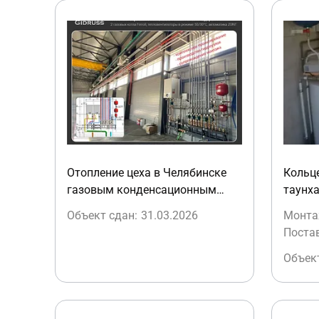
Отопление цеха в Челябинске
Кольц
газовым конденсационным
таунха
котлом от газгольдера
Объект сдан:
31.03.2026
Монта
Поста
Объект