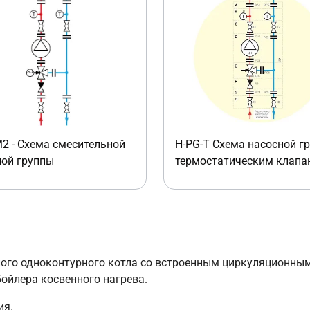
2 - Схема смесительной
H-PG-T Схема насосной г
ной группы
термостатическим клапа
ного одноконтурного котла со встроенным циркуляционным
бойлера косвенного нагрева.
ия.