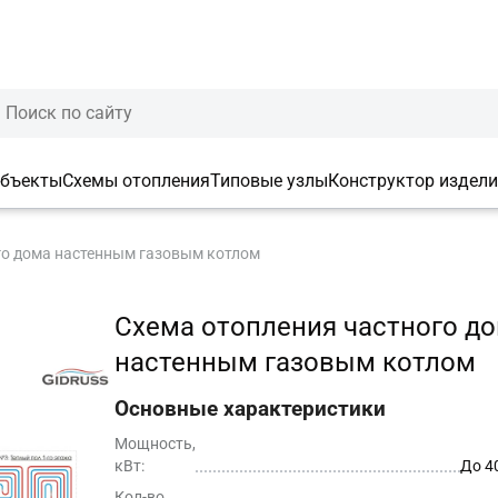
объекты
Схемы отопления
Типовые узлы
Конструктор издел
го дома настенным газовым котлом
Cхема отопления частного д
настенным газовым котлом
Основные характеристики
Мощность,
кВт:
До 4
Кол-во