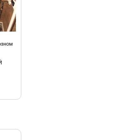
озном
Й