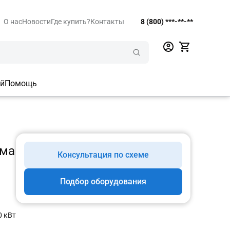
О нас
Новости
Где купить?
Контакты
8 (800) ***-**-**
ий
Помощь
ома
Консультация по схеме
Подбор оборудования
0 кВт