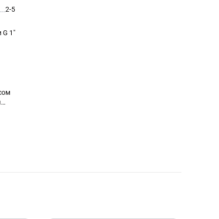
2-5
 G 1″
сом
я
отел