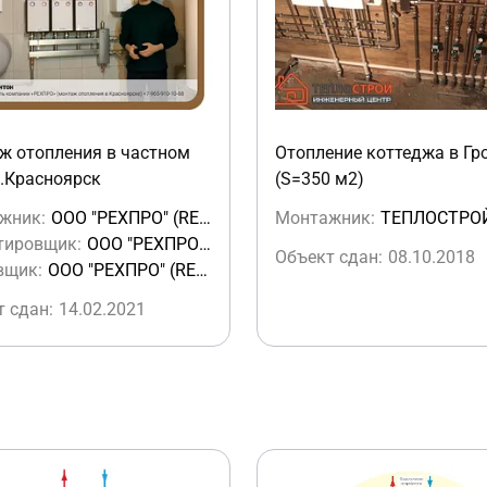
ж отопления в частном
Отопление коттеджа в Гр
.Красноярск
(S=350 м2)
жник:
ООО "РЕХПРО" (REHPRO)
Монтажник:
ТЕПЛОСТРО
тировщик:
ООО "РЕХПРО" (REHPRO)
Объект сдан:
08.10.2018
вщик:
ООО "РЕХПРО" (REHPRO)
 сдан:
14.02.2021